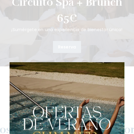
Circuito Spa + Brunch
65€
¡Sumérgete en una experiencia de bienestar única!
Reserva
Tratamientos
s de spa en Bio-Spa Victor