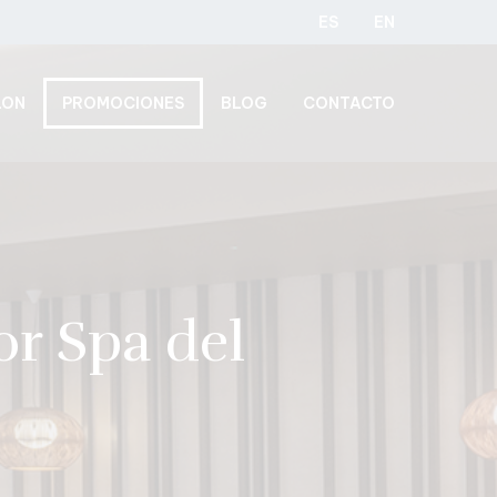
ES
EN
LON
PROMOCIONES
BLOG
CONTACTO
or Spa del