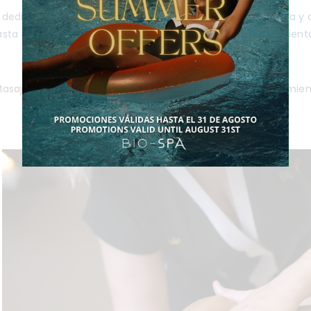
s dedicamos a ofrecer tratamientos que combinan técnica y 
asta relajantes terapias de piedras calientes, cada tratamien
bienestar.
asajes Específicos
Bienestar corporal
Tratamien