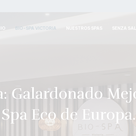
CIO
BIO-SPA VICTORIA
NUESTROS SPAS
SENZA SA
a: Galardonado Mej
Spa Eco de Europa.